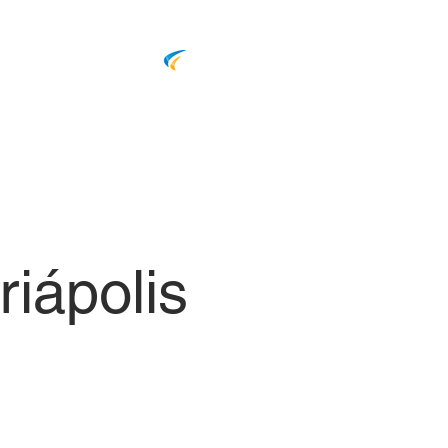
S
LOCALIZAÇÃO
More
riápolis