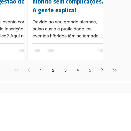
gestão do
híbrido sem complicações.
A gente explica!
eu evento com
Devido ao seu grande alcance,
e inscrição
baixo custo e praticidade, os
tico? Aqui no
eventos híbridos têm se tornado
ssível. Aprov
uma tendência desde o início da
pandemia e mesmo
1
2
3
4
5
s Ginetta
MENU RÁPIDO
Início