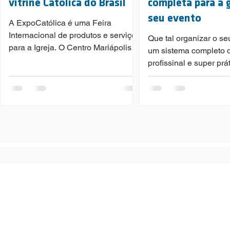
vitrine Católica do Brasil
completa para a 
seu evento
A ExpoCatólica é uma Feira
Internacional de produtos e serviços
Que tal organizar o s
para a Igreja. O Centro Mariápolis
um sistema completo d
Ginetta esteve presente na 17ª
profissinal e super prá
edição da
Centro Mariápolis é po
Centro Mariápoli