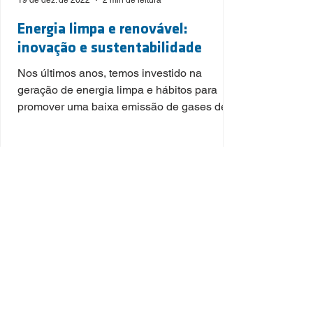
19 de dez. de 2022
2 min de leitura
Energia limpa e renovável:
inovação e sustentabilidade
Nos últimos anos, temos investido na
geração de energia limpa e hábitos para
promover uma baixa emissão de gases de
efeito estufa (GEE).
1
/
6