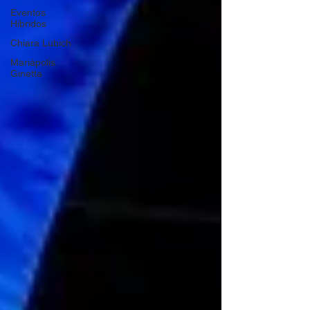
Eventos
Híbridos
Chiara Lubich
Mariápolis
Ginetta